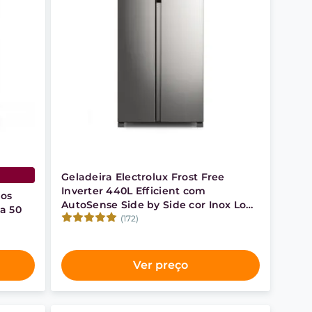
Geladeira Electrolux Frost Free
Inverter 440L Efficient com
ços
AutoSense Side by Side cor Inox Look
a 50
(IS4S)
(172)
Ver preço