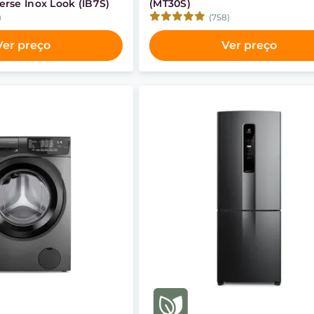
rse Inox Look (IB7S)
(MT30S)
)
(758)
Ver preço
Ver preço