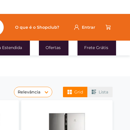
O que é o Shopclub?
Entrar
a Estendida
Ofertas
Frete Grátis
Relevância
Grid
Lista