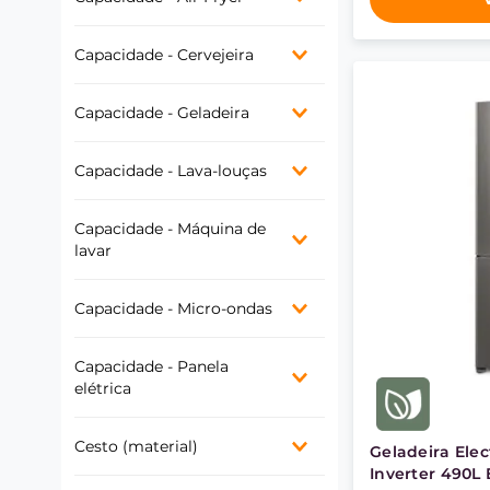
3-9 litros
Capacidade - Cervejeira
100-109 litros
Capacidade - Geladeira
Média - Entre 300 e 399L
Capacidade - Lava-louças
Alta - Entre 400 e 500L
10 serviços
Capacidade - Máquina de
14 serviços
lavar
11-14 Kg
Capacidade - Micro-ondas
20-22 litros
Capacidade - Panela
35-45 litros
elétrica
4-6 litros
Cesto (material)
Geladeira Elec
Inverter 490L 
Inox