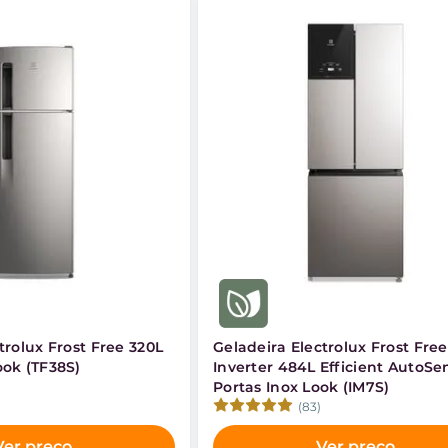
trolux Frost Free 320L
Geladeira Electrolux Frost Free
ook (TF38S)
Inverter 484L Efficient AutoSe
Portas Inox Look (IM7S)
(83)
Ver preço
Ver preço