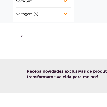
Voltagem
Embutir
127V
Voltagem (V)
220V
Bivolt
127V / 220V
Bivolt
Receba novidades exclusivas de produ
transformam sua vida para melhor!