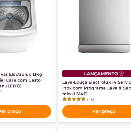
var Electrolux 13kg
ial Care com Cesto
Lava-Louça Electrolux 14 Servi
an (LED13)
Inox com Programa Lava & Sec
9)
min (LS14E)
(48)
Ver preço
Ver preço