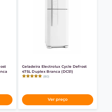
rost
Geladeira Electrolux Cycle Defrost
anca
475L Duplex Branca (DC51)
(80)
Ver preço