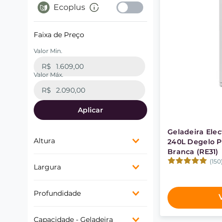
Ecoplus
Faixa de Preço
R$
R$
Aplicar
Geladeira Elec
Altura
240L Degelo P
Branca (RE31)
140-149 cm
(150
Largura
160-169 cm
170-179 cm
50-59 cm
180-189 cm
Profundidade
60-69 cm
70-79 cm
60-69 cm
Capacidade - Geladeira
70-79 cm