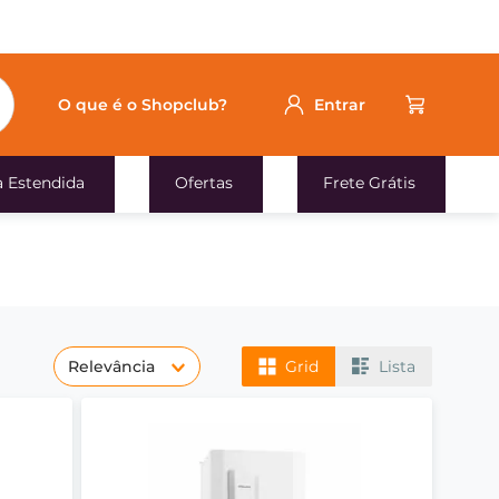
O que é o Shopclub?
Entrar
a Estendida
Ofertas
Frete Grátis
Relevância
Grid
Lista