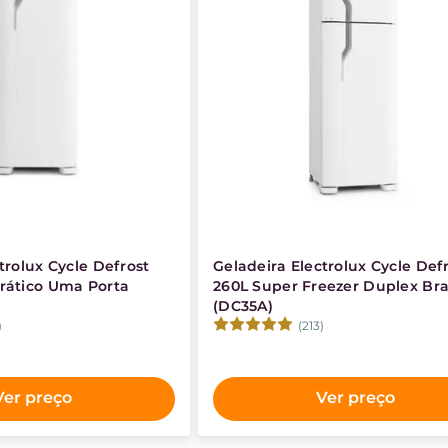
trolux Cycle Defrost
Geladeira Electrolux Cycle Def
rático Uma Porta
260L Super Freezer Duplex Br
(DC35A)
)
(213)
Ver preço
Ver preço