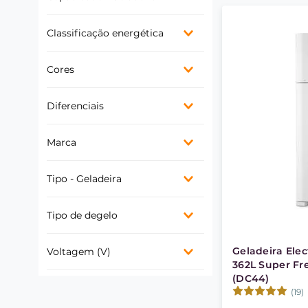
Baixa - Menor que 300L
Classificação energética
Média - Entre 300 e 399L
Alta - Entre 400 e 500L
A
Cores
C
Branco
Diferenciais
Cesta porta ovos
Marca
Porta latas
Porta laticínios
Electrolux
Prateleiras removíveis
Tipo - Geladeira
Separador de garrafas
1 porta
Tipo de degelo
Duplex
Cycle Defrost
Geladeira Elec
Voltagem (V)
362L Super Fr
127V / 220V
(DC44)
(19)