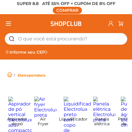
SUPER 8.8   ATÉ 55% OFF + CUPOM DE 8% OFF
 COMPRAR 
O que você está procurando?
Informe seu CEP
Eletroportáteis
Aspirador
Air
Liquidificador
Panela
Purifi
de pó
Fryer
elétrica
de á