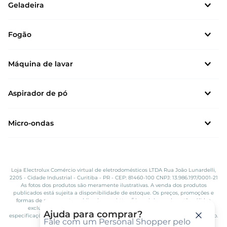
Geladeira
Fogão
Máquina de lavar
Aspirador de pó
Micro-ondas
Loja Electrolux Comércio virtual de eletrodomésticos LTDA Rua João Lunardelli,
2205 - Cidade Industrial - Curitiba - PR - CEP: 81460-100 CNPJ: 13.986.197/0001-21
As fotos dos produtos são meramente ilustrativas. A venda dos produtos
publicados está sujeita a disponibilidade de estoque. Os preços, promoções e
formas de pagamento publicados em
https://shopclub.com.br
estão válidos
exclusivamente para compra via site no endereço mencionado. As
Ajuda para comprar?
especificações técnicas e descrições estão sujeitas a alterações sem aviso prévio.
Fale com um Personal Shopper pelo